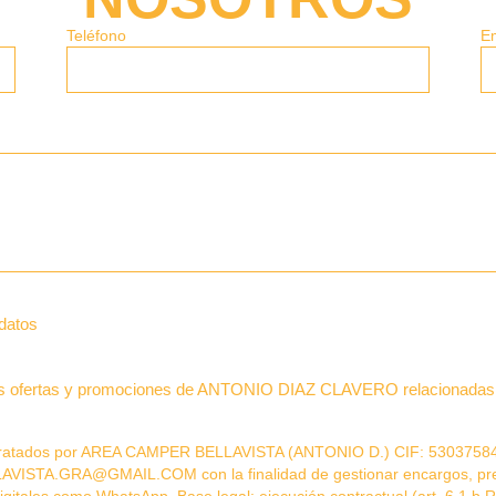
Teléfono
E
 datos
 las ofertas y promociones de ANTONIO DIAZ CLAVERO relacionadas 
rán tratados por AREA CAMPER BELLAVISTA (ANTONIO D.) CIF: 530375
ISTA.GRA@GMAIL.COM con la finalidad de gestionar encargos, pres
digitales como WhatsApp. Base legal: ejecución contractual (art. 6.1.b