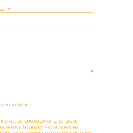
mail
con su sector.
84K Dirección: LUGAR ZARATE, 19. 18200.
upuestos, facturación y comunicaciones
 RGPD). No se cederán a terceros salvo obligación